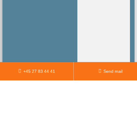
+45 27 83 44 41
Send mail
Racor
Brændsstoffilter/Vandudskil
(Fuel Filter)